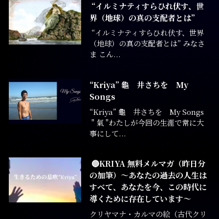
“イルミナティすらひれ伏す、世
界（地球）の真の支配者とは”
“イルミナティすらひれ伏す、世界
（地球）の真の支配者とは” みなさ
ま こん...
“Kriya” 龜 井さちを My
Songs
“Kriya” 龜 井さちを My Songs
" 氣 "わたしが今回の生涯で常に大
事にして...
🔵KRIYA 無料メルマガ（昨日分
の加筆）～あなたの過去の人生は
すべて、あなたを今、この時代に
導くために存在しています〜
クリヤマナ・カルマの絵（古代クリ