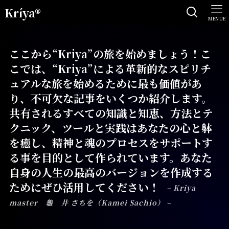
Kríya®
MENUE
ここから“Kriya”の旅を始めましょう！こ
こでは、“Kriya”による革新的なスピリチ
ュアルな旅を始めるために最も価値があ
り、不可欠な記事をいくつか紹介します。
共有されるすべての知識と知恵、方法とテ
クニック、ツールと実践はあなたの心と躰
を癒し、精神と魂のプロセスをサポートす
る事を目的として作られています。あなた
自身の人生の最高のバージョンを作成する
ためにぜひ活用してください！
– Kriya
master 龜 井 さちを（Kamei Sachio） –