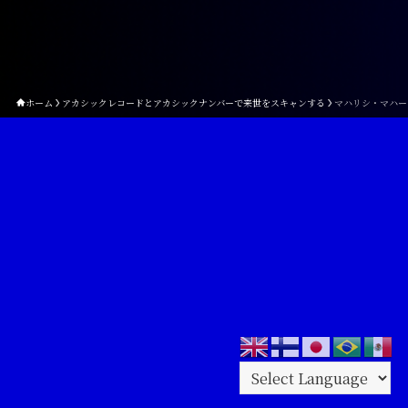
ホーム
アカシックレコードとアカシックナンバーで来世をスキャンする
マハリシ・マハー