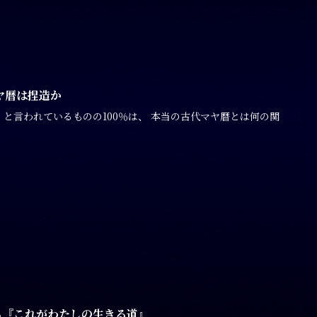
ヤ暦は捏造か
と言われているものの100％は、 本当の古代マヤ暦とは何の関
る『これがわたしの生きる道』