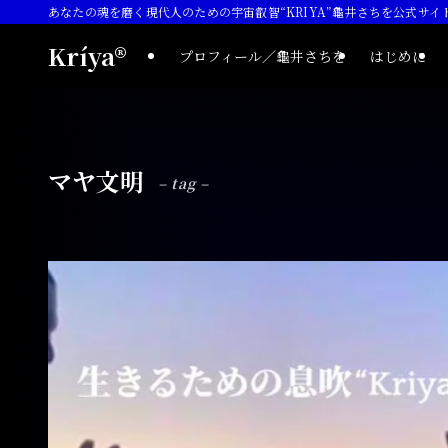
あなたの魂を磨く現代人のための宇宙叡智“KRIYA”龜井さちを公式サイ
Kríya®
プロフィール／龜井さちを
はじめに
マヤ文明
– tag –