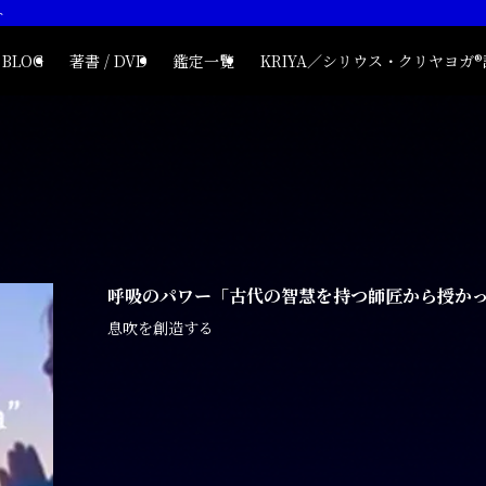
ト
BLOG
著書 / DVD
鑑定一覧
KRIYA／シリウス・クリヤヨガ
呼吸のパワー「古代の智慧を持つ師匠から授か
息吹を創造する