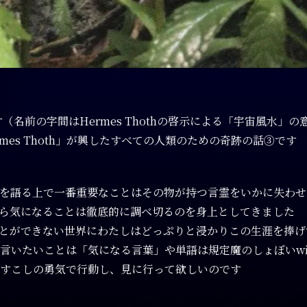
 です（名前の字間はHermes Thothの啓示による「宇宙風
es Thoth」が興したすべての人類のための奇跡の話③です
を語る上で一番重要なことはその物が持つ言霊をいかに失わせ
ら気になることは徹底的に調べ切るのを身上としてきました
とができない世界にわたしはどっぷりと浸かりこの生涯を捧げ
たいことは「気になる言葉」や単語は規定魔のしょぼいwikip
すこしの勇気で行動し、見に行って欲しいのです