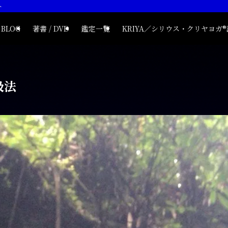
ト
BLOG
著書 / DVD
鑑定一覧
KRIYA／シリウス・クリヤヨガ
吸法