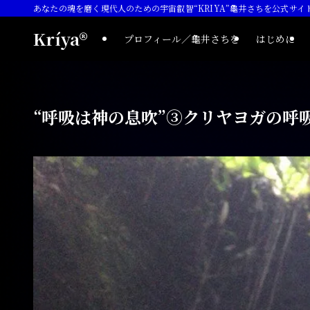
あなたの魂を磨く現代人のための宇宙叡智“KRIYA”龜井さちを公式サイ
Kríya®
プロフィール／龜井さちを
はじめに
“呼吸は神の息吹”③クリヤヨガの呼