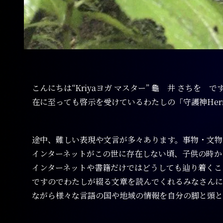
こんにちは“Kriyaヨガ マスター” 龜 井 さちを
在に至っても啓示を受けているわたしの「守護神Herm
途中、難しい表現や文言が多々あります。事物・文物
インターネットがこの世に存在しない頃、子供の時か
インターネットや書籍だけではどうしても辿り着くこ
ですのでわたしが綴る文章を読んでくれるみなさんに言い
ながら様々な言語の国や地域の情報を自分の脚と頭と