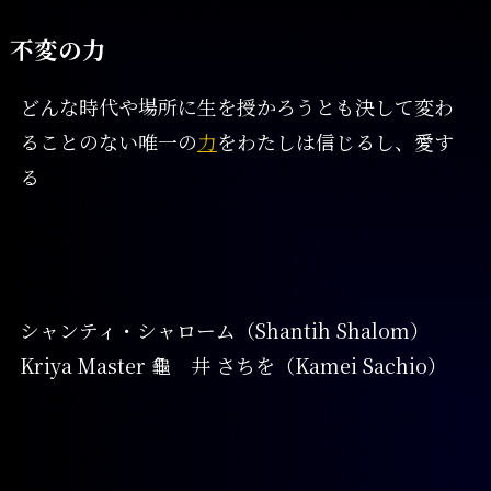
不変の力
どんな時代や場所に生を授かろうとも決して変わ
ることのない唯一の
力
をわたしは信じるし、愛す
る
シャンティ・シャローム（Shantih Shalom）
Kriya Master 龜 井 さちを（Kamei Sachio）