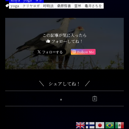
yoga
クリヤヨガ
呼吸法
桑原啓善
霊界
龜井さちを
この記事が気に入ったら
フォローしてね！
Follow Me
シェアしてね！